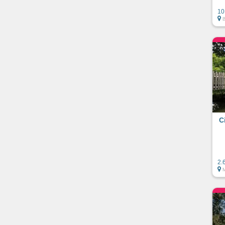
10
C
2.