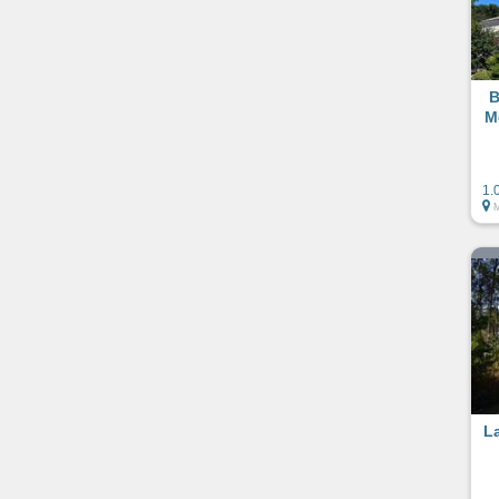
B
M
1.
L