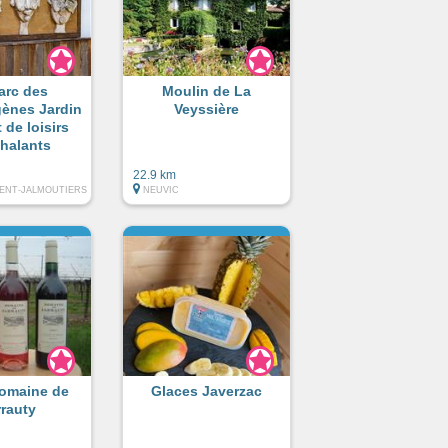
arc des
Moulin de La
gènes Jardin
Veyssière
t de loisirs
halants
22.9 km
CENT-JALMOUTIERS
NEUVIC
omaine de
Glaces Javerzac
rrauty