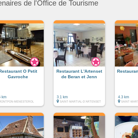
enaires de l'Office de Tourisme
Restaurant O Petit
Restaurant L'Artenset
Restauran
Gavroche
de Beran et Jenn
6 km
3.1 km
4.3 km
MONTPON-MENESTEROL
SAINT-MARTIAL-D'ARTENSET
SAINT-MAR