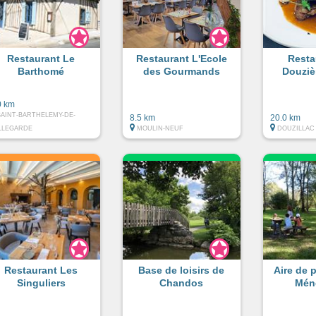
Restaurant Le
Restaurant L'Ecole
Resta
Barthomé
des Gourmands
Douziè
0 km
SAINT-BARTHELEMY-DE-
8.5 km
20.0 km
LLEGARDE
MOULIN-NEUF
DOUZILLAC
Restaurant Les
Base de loisirs de
Aire de 
Singuliers
Chandos
Mén