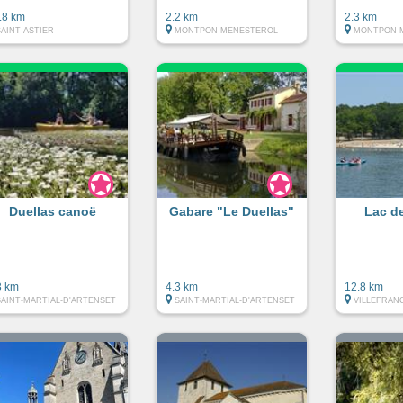
.8 km
2.2 km
2.3 km
SAINT-ASTIER
MONTPON-MENESTEROL
MONTPON-
Duellas canoë
Gabare "Le Duellas"
Lac d
3 km
4.3 km
12.8 km
SAINT-MARTIAL-D'ARTENSET
SAINT-MARTIAL-D'ARTENSET
VILLEFRAN