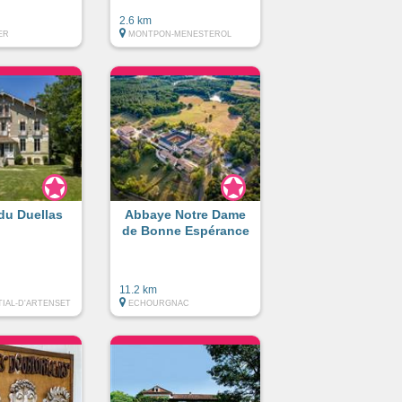
2.6 km
ER
MONTPON-MENESTEROL
du Duellas
Abbaye Notre Dame
de Bonne Espérance
11.2 km
TIAL-D'ARTENSET
ECHOURGNAC