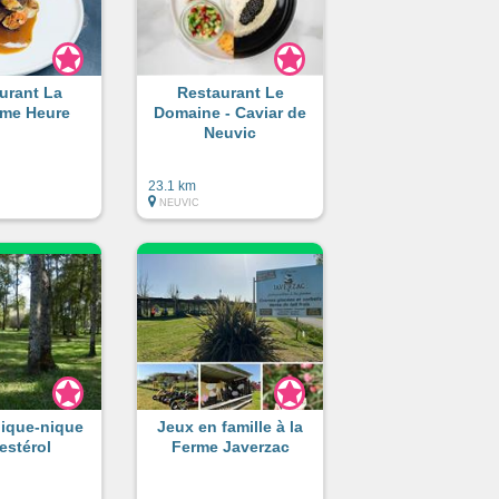
urant La
Restaurant Le
me Heure
Domaine - Caviar de
Neuvic
23.1 km
NEUVIC
pique-nique
Jeux en famille à la
estérol
Ferme Javerzac