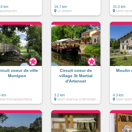
.6 km
16.7 km
31.0 km
BEAUPOUYET
LA JEMAYE
SAINT-ASTI
ircuit coeur de ville
Circuit coeur de
Moulin 
Montpon
village St Martial
d'Artenset
6 km
3.2 km
4.3 km
MONTPON-MENESTEROL
SAINT-MARTIAL-D'ARTENSET
SAINT-MAR