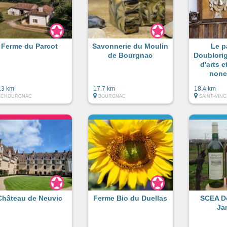
Ferme du Parcot
Savonnerie du Moulin
Le p
de Bourgnac
Doublori
d'arts e
nonc
.3 km
17.7 km
18.4 km
ECHOURGNAC
BOURGNAC
SAINT-VIN
Château de Neuvic
Ferme Bio du Duellas
SCEA D
Ja