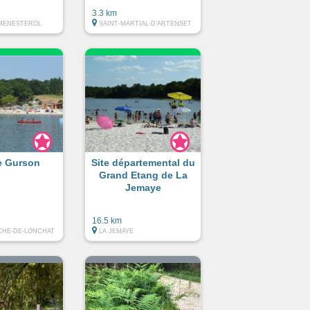
3.3 km
MENESTEROL
SAINT-MARTIAL-D'ARTENSET
e Gurson
Site départemental du
Grand Etang de La
Jemaye
16.5 km
CHE-DE-LONCHAT
LA JEMAYE