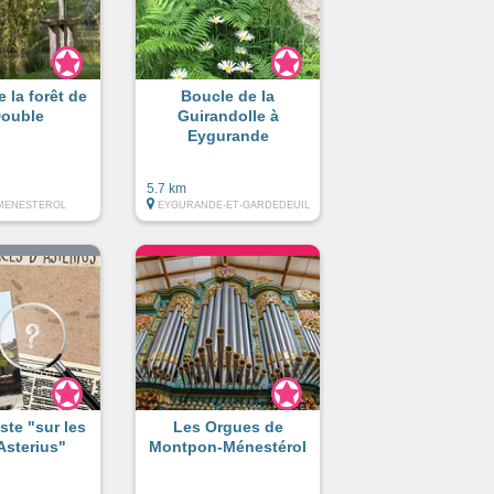
 la forêt de
Boucle de la
Double
Guirandolle à
Eygurande
5.7 km
MENESTEROL
EYGURANDE-ET-GARDEDEUIL
ste "sur les
Les Orgues de
Asterius"
Montpon-Ménestérol